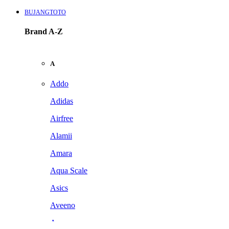
BUJANGTOTO
Brand A-Z
A
Addo
Adidas
Airfree
Alamii
Amara
Aqua Scale
Asics
Aveeno
Awan