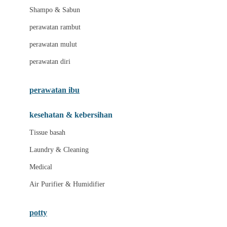
London Taxi
Shampo & Sabun
Love To Dream
perawatan rambut
perawatan mulut
M
perawatan diri
Magformers
Mama's Choice
perawatan ibu
Mamas&Papas
kesehatan & kebersihan
Mamaway
Tissue basah
Maxi Cosi
Laundry & Cleaning
Megabloks
Medical
Micro
Air Purifier & Humidifier
MiDeer
Mimi & Lula
potty
Mini Monkey