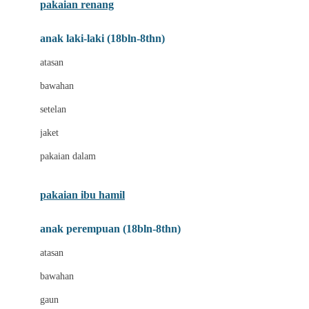
pakaian renang
Bumkins
anak laki-laki (18bln-8thn)
C
atasan
Cetaphil
bawahan
Chicco
setelan
Childlife
jaket
Clevamama
pakaian dalam
Cocolatte
Cottonseeds
pakaian ibu hamil
Cozy N Safe
anak perempuan (18bln-8thn)
Crane
atasan
Cybex
bawahan
D
gaun