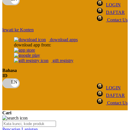
LOGIN
Q
DAFTAR
QV Baby
Contact Us
R
lewati ke Konten
download apps
Real Shades
download app from:
Red Castle
Ribbon Madness
gift registry
Bahasa
S
ID
Sebamed
LOGIN
Silver Cross
DAFTAR
Simply Idea
Contact Us
Skip Hop
Cari
Spectra
Pencarian Lanjutan