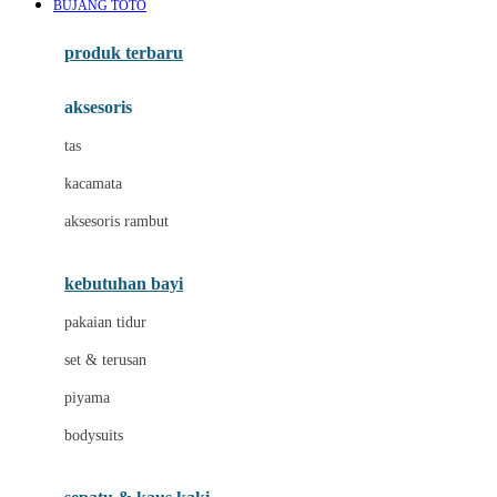
BUJANG TOTO
Azetabio
produk terbaru
B
aksesoris
Baabaasheepz
tas
Babiators
kacamata
Baby Dove
aksesoris rambut
Baby Jogger
Baby Rovega
kebutuhan bayi
Babybee
pakaian tidur
Banana Boat
set & terusan
Banz
piyama
Barbie
bodysuits
Beaba
Beauty Barn