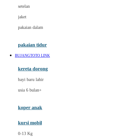
Dae Organics
setelan
Docare
jaket
Doona
pakaian dalam
Down To Earth
Drew
pakaian tidur
Dr. Brown's
BUJANGTOTO LINK
E
kereta dorong
ELC
bayi baru lahir
Ergobaby
usia 6 bulan+
Expert Care
koper anak
Ezyroller
kursi mobil
F
0-13 Kg
Felt So Sweet