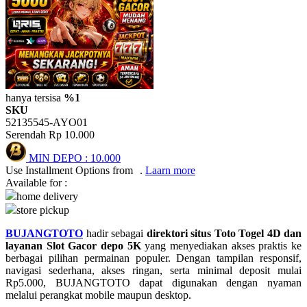
Twistshake
TY Toys
U
hanya tersisa
%1
SKU
V
52135545-AYO01
Serendah
Rp 10.000
Veja
MIN DEPO :
10.000
Vitaflow
Use Installment Options from
.
Laarn more
Available for :
Vtech
home delivery
store pickup
W
BUJANGTOTO
hadir sebagai
direktori situs Toto Togel 4D dan
Waterland
layanan Slot Gacor depo 5K
yang menyediakan akses praktis ke
berbagai pilihan permainan populer. Dengan tampilan responsif,
Wellness
navigasi sederhana, akses ringan, serta minimal deposit mulai
Rp5.000, BUJANGTOTO dapat digunakan dengan nyaman
melalui perangkat mobile maupun desktop.
X